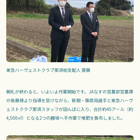
東急ハーヴェストクラブ那須総支配人 齋藤
朝礼が終わると、いよいよ作業開始です。JAなすの営農部営農課
の後藤様より指導を受けながら、新開・篠原両選手と東急ハーヴ
ェストクラブ那須スタッフが田んぼに入り、合計約45アール（約
4,500㎡）となる2つの圃場へ手作業で堆肥を散布しました。