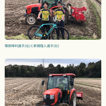
篠原輝利選手(左)と新開隆人選手(右)