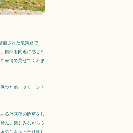
整備された散策路で
り。自然を間近に感じな
まな表情で見せてくれま
を保つため、クリーンア
。
のある外来種の除草をし
ません。楽しみながらウ
、きのこを採ったり珍し