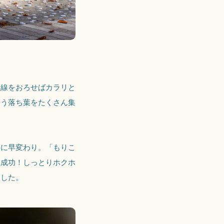
視線をおろせばカラリと
使う落ち葉をたくさん集
料に早変わり。「もりこ
大成功！しっとりホクホ
ました。